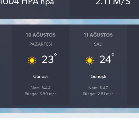
1004 HPA
2.11 M/S
hpa
10 AĞUSTOS
11 AĞUSTOS
PAZARTESI
SALI
°
°
23
24
Güneşli
Güneşli
Nem: %44
Nem: %47
Rüzgar: 3.50 m/s
Rüzgar: 2.81 m/s