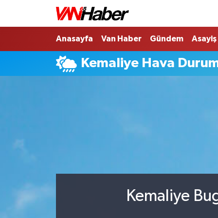
Nöbetçi Eczaneler
Anasayfa
Van Haber
Gündem
Asayiş
Kemaliye Hava Duru
Hava Durumu
Trafik Durumu
Puan Durumu ve Fikstür
Tüm Manşetler
Son Dakika Haberleri
Haber Arşivi
Kemaliye Bug