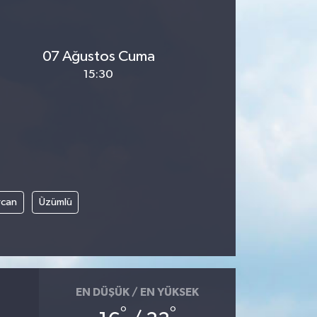
07 Ağustos Cuma
15:30
rcan
Üzümlü
EN DÜŞÜK / EN YÜKSEK
°
°