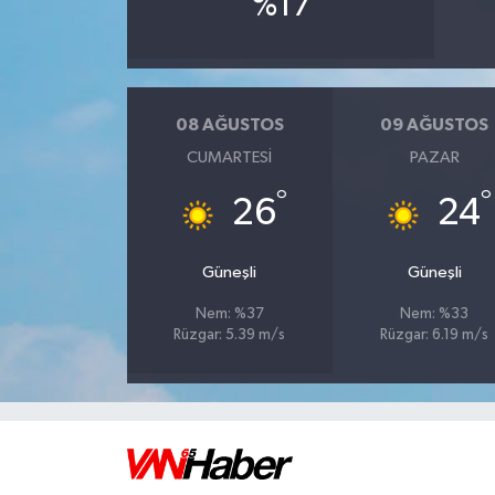
%17
08 AĞUSTOS
09 AĞUSTOS
CUMARTESI
PAZAR
°
°
26
24
Güneşli
Güneşli
Nem: %37
Nem: %33
Rüzgar: 5.39 m/s
Rüzgar: 6.19 m/s