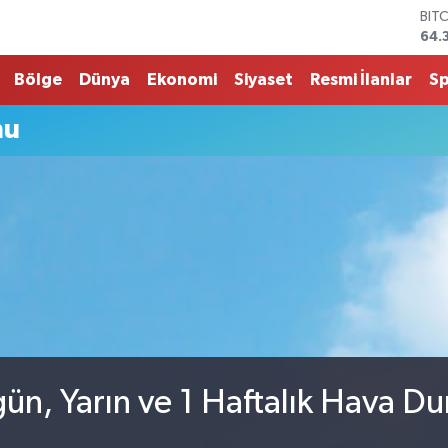
BIT
64.
DO
47,
Bölge
Dünya
Ekonomi
Siyaset
Resmi İlanlar
S
EU
55,
mu
STE
64,
G.A
661
BİS
13.
ün, Yarın ve 1 Haftalık Hava D