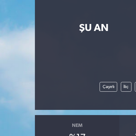
ŞU AN
Çayırlı
İliç
NEM