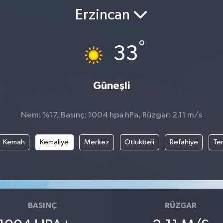
Erzincan
°
33
Güneşli
Nem: %17, Basınç: 1004 hpa hPa, Rüzgar: 2.11 m/s
Kemah
Kemaliye
Merkez
Otlukbeli
Refahiye
Te
BASINÇ
RÜZGAR