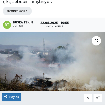
çıkış sebebini araştırıyor.
#Erzurum yangın
BÜŞRA TEKIN
22.08.2025 - 19:55
EDITÖR
YAYINLANMA
Paylaş
-
+
A
A