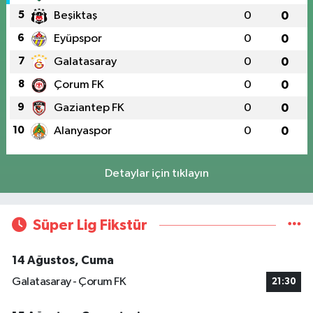
5
Beşiktaş
0
0
6
Eyüpspor
0
0
7
Galatasaray
0
0
8
Çorum FK
0
0
9
Gaziantep FK
0
0
10
Alanyaspor
0
0
Detaylar için tıklayın
Süper Lig Fikstür
14 Ağustos, Cuma
Galatasaray - Çorum FK
21:30