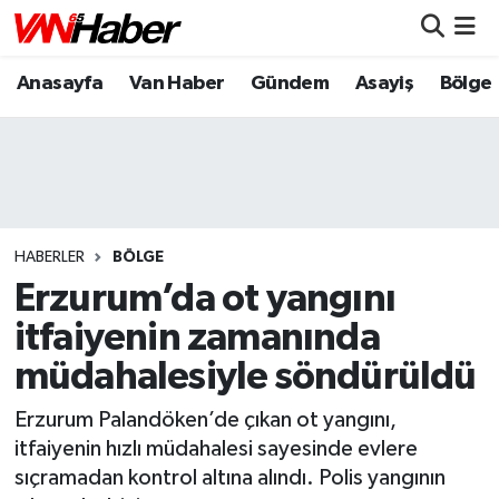
Anasayfa
Van Haber
Gündem
Asayiş
Bölge
Nöbetçi Eczaneler
Hava Durumu
Trafik Durumu
Puan Durumu ve Fikstür
HABERLER
BÖLGE
Erzurum’da ot yangını
Tüm Manşetler
itfaiyenin zamanında
müdahalesiyle söndürüldü
Son Dakika Haberleri
Erzurum Palandöken’de çıkan ot yangını,
Haber Arşivi
itfaiyenin hızlı müdahalesi sayesinde evlere
sıçramadan kontrol altına alındı. Polis yangının