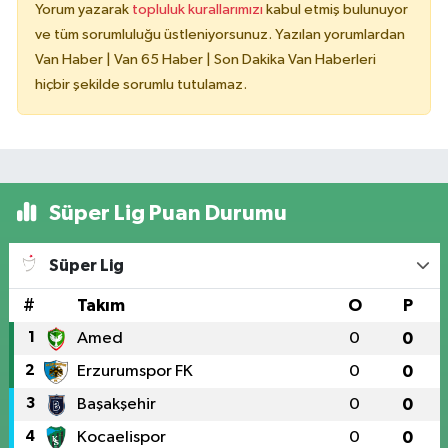
Yorum yazarak
topluluk kurallarımızı
kabul etmiş bulunuyor
ve tüm sorumluluğu üstleniyorsunuz. Yazılan yorumlardan
Van Haber | Van 65 Haber | Son Dakika Van Haberleri
hiçbir şekilde sorumlu tutulamaz.
Süper Lig Puan Durumu
Süper Lig
#
Takım
O
P
1
Amed
0
0
2
Erzurumspor FK
0
0
3
Başakşehir
0
0
4
Kocaelispor
0
0