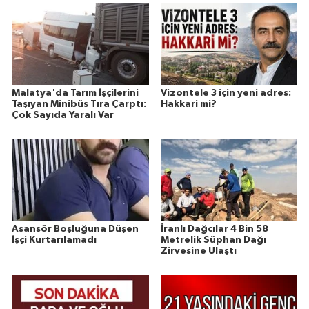
Malatya'da Tarım İşçilerini
Vizontele 3 için yeni adres:
Taşıyan Minibüs Tıra Çarptı:
Hakkari mi?
Çok Sayıda Yaralı Var
Asansör Boşluğuna Düşen
İranlı Dağcılar 4 Bin 58
İşçi Kurtarılamadı
Metrelik Süphan Dağı
Zirvesine Ulaştı