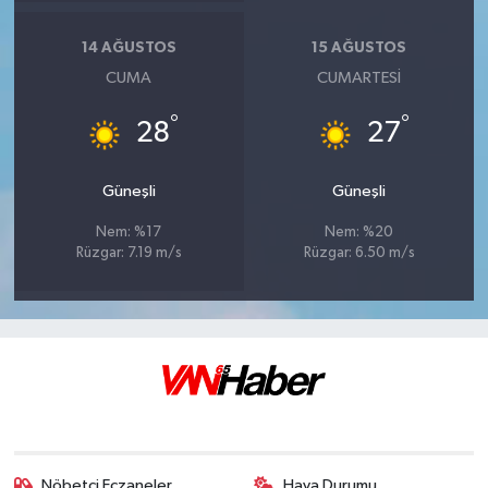
14 AĞUSTOS
15 AĞUSTOS
CUMA
CUMARTESI
°
°
28
27
Güneşli
Güneşli
Nem: %17
Nem: %20
Rüzgar: 7.19 m/s
Rüzgar: 6.50 m/s
Nöbetçi Eczaneler
Hava Durumu