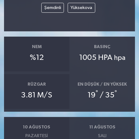
Şemdinli
Yüksekova
NEM
BASINÇ
%12
1005 HPA
hpa
RÜZGAR
EN DÜŞÜK / EN YÜKSEK
°
°
3.81 M/S
19
/ 35
10 AĞUSTOS
11 AĞUSTOS
PAZARTESI
SALI