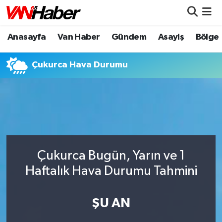
Anasayfa
Van Haber
Gündem
Asayiş
Bölge
Nöbetçi Eczaneler
Hava Durumu
Çukurca Hava Durumu
Trafik Durumu
Puan Durumu ve Fikstür
Tüm Manşetler
Çukurca Bugün, Yarın ve 1
Son Dakika Haberleri
Haftalık Hava Durumu Tahmini
Haber Arşivi
ŞU AN