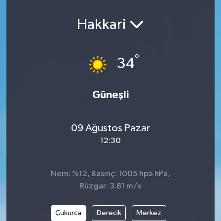
Hakkari
°
34
Güneşli
09 Ağustos Pazar
12:30
Nem: %12, Basınç: 1005 hpa hPa,
Rüzgar: 3.81 m/s
Çukurca
Derecik
Merkez