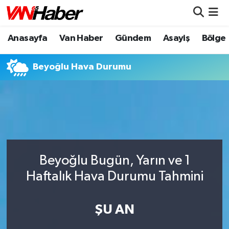
Anasayfa
Van Haber
Gündem
Asayiş
Bölge
Nöbetçi Eczaneler
Hava Durumu
Beyoğlu Hava Durumu
Trafik Durumu
Puan Durumu ve Fikstür
Tüm Manşetler
Beyoğlu Bugün, Yarın ve 1
Son Dakika Haberleri
Haftalık Hava Durumu Tahmini
Haber Arşivi
ŞU AN