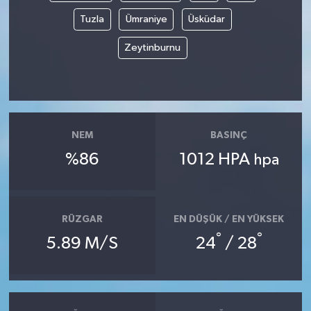
Tuzla
Ümraniye
Üsküdar
Zeytinburnu
NEM
BASINÇ
%86
1012 HPA
hpa
RÜZGAR
EN DÜŞÜK / EN YÜKSEK
°
°
5.89 M/S
24
/ 28