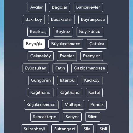
Avcılar
Bağcılar
Bahçelievler
Bakırköy
Başakşehir
Bayrampaşa
Beşiktaş
Beykoz
Beylikdüzü
Beyoğlu
Büyükçekmece
Çatalca
Çekmeköy
Esenler
Esenyurt
Eyüpsultan
Fatih
Gaziosmanpaşa
Güngören
Istanbul
Kadıköy
Kağıthane
Kâğıthane
Kartal
Küçükçekmece
Maltepe
Pendik
Sancaktepe
Sarıyer
Silivri
Sultanbeyli
Sultangazi
Şile
Şişli