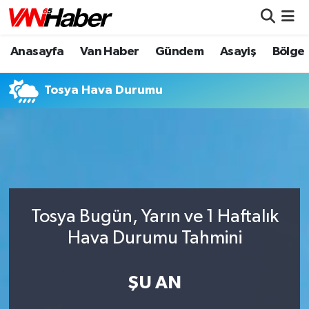
Anasayfa
Van Haber
Gündem
Asayiş
Bölge
Nöbetçi Eczaneler
Hava Durumu
Tosya Hava Durumu
Trafik Durumu
Puan Durumu ve Fikstür
Tüm Manşetler
Tosya Bugün, Yarın ve 1 Haftalık
Son Dakika Haberleri
Hava Durumu Tahmini
Haber Arşivi
ŞU AN