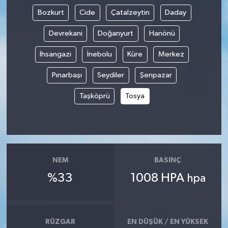
Bozkurt
Cide
Çatalzeytin
Daday
Devrekani
Doğanyurt
Hanönü
İhsangazi
İnebolu
Küre
Merkez
Pınarbaşı
Seydiler
Şenpazar
Taşköprü
Tosya
NEM
BASINÇ
%33
1008 HPA
hpa
RÜZGAR
EN DÜŞÜK / EN YÜKSEK