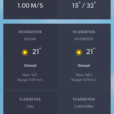
°
°
1.00 M/S
15
/ 32
09 AĞUSTOS
10 AĞUSTOS
PAZAR
PAZARTESI
°
°
21
21
Güneşli
Güneşli
Nem: %51
Nem: %53
Rüzgar: 6.81 m/s
Rüzgar: 6.19 m/s
11 AĞUSTOS
12 AĞUSTOS
SALI
ÇARŞAMBA