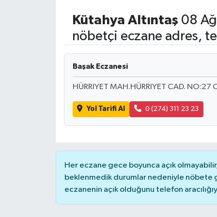
Kütahya
Altıntaş
08 Ağ
nöbetçi eczane adres, te
Başak Eczanesi
HÜRRIYET MAH.HÜRRIYET CAD. NO:27 
Yol Tarifi Al
0 (274) 311 23 23
Her eczane gece boyunca açık olmayabilir, 
beklenmedik durumlar nedeniyle nöbete g
eczanenin açık olduğunu telefon aracılığıyla 