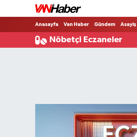
Nöbetçi Eczaneler
Anasayfa
Van Haber
Gündem
Asayiş
Nöbetçi Eczaneler
Hava Durumu
Trafik Durumu
Puan Durumu ve Fikstür
Tüm Manşetler
Son Dakika Haberleri
Haber Arşivi