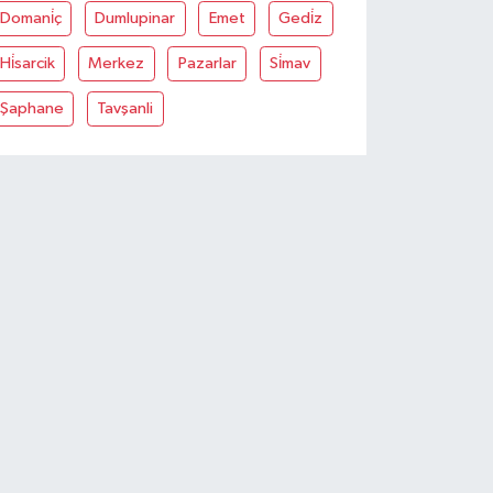
Domani̇ç
Dumlupinar
Emet
Gedi̇z
Hi̇sarcik
Merkez
Pazarlar
Si̇mav
Şaphane
Tavşanli