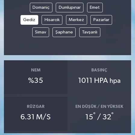
Domaniç
Dumlupınar
Emet
Gediz
Hisarcık
Merkez
Pazarlar
Simav
Şaphane
Tavşanlı
NEM
BASINÇ
%35
1011 HPA
hpa
RÜZGAR
EN DÜŞÜK / EN YÜKSEK
°
°
6.31 M/S
15
/ 32