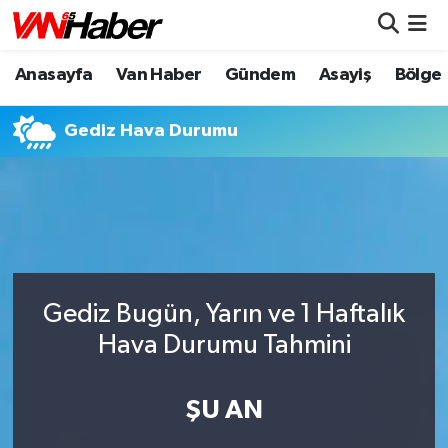
Anasayfa
Van Haber
Gündem
Asayiş
Bölge
Nöbetçi Eczaneler
Hava Durumu
Gediz Hava Durumu
Trafik Durumu
Puan Durumu ve Fikstür
Tüm Manşetler
Gediz Bugün, Yarın ve 1 Haftalık
Son Dakika Haberleri
Hava Durumu Tahmini
Haber Arşivi
ŞU AN