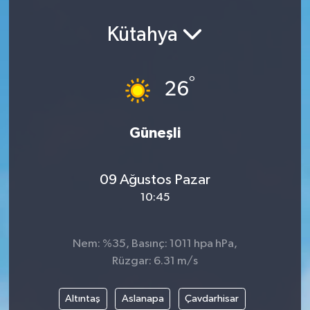
Kütahya
°
26
Güneşli
09 Ağustos Pazar
10:45
Nem: %35, Basınç: 1011 hpa hPa,
Rüzgar: 6.31 m/s
Altıntaş
Aslanapa
Çavdarhisar