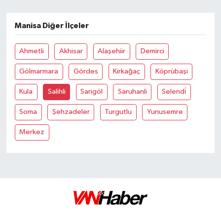
Manisa Diğer İlçeler
Ahmetli
Akhisar
Alaşehiir
Demirci
Gölmarmara
Gördes
Kirkağaç
Köprübaşi
Kula
Salihli
Sarigöl
Saruhanli
Selendi̇
Soma
Şehzadeler
Turgutlu
Yunusemre
Merkez