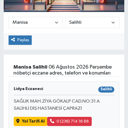
Paylaş
Manisa
Salihli
06 Ağustos 2026 Perşembe
nöbetçi eczane adres, telefon ve konumları
Lidya Eczanesi
Salihli
SAĞLIK MAH.ZİYA GÖKALP CAD.NO:31 A
SALİHLİ DİŞ HASTANESİ ÇAPRAZI
Yol Tarifi Al
0 (236) 714 16 88