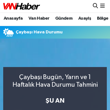
Anasayfa
Van Haber
Gündem
Asayiş
Bölge
Nöbetçi Eczaneler
Hava Durumu
Çaybaşı Hava Durumu
Trafik Durumu
Puan Durumu ve Fikstür
Tüm Manşetler
Çaybaşı Bugün, Yarın ve 1
Son Dakika Haberleri
Haftalık Hava Durumu Tahmini
Haber Arşivi
ŞU AN