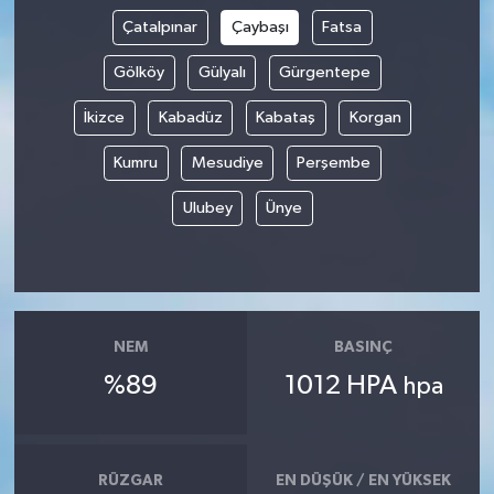
Çatalpınar
Çaybaşı
Fatsa
Gölköy
Gülyalı
Gürgentepe
İkizce
Kabadüz
Kabataş
Korgan
Kumru
Mesudiye
Perşembe
Ulubey
Ünye
NEM
BASINÇ
%89
1012 HPA
hpa
RÜZGAR
EN DÜŞÜK / EN YÜKSEK