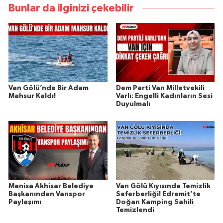
Bunlar da ilginizi çekebilir
Van Gölü’nde Bir Adam
Dem Parti Van Milletvekili
Mahsur Kaldı!
Varlı: Engelli Kadınların Sesi
Duyulmalı
Manisa Akhisar Belediye
Van Gölü Kıyısında Temizlik
Başkanından Vanspor
Seferberliği! Edremit’te
Paylaşımı
Doğan Kamping Sahili
Temizlendi