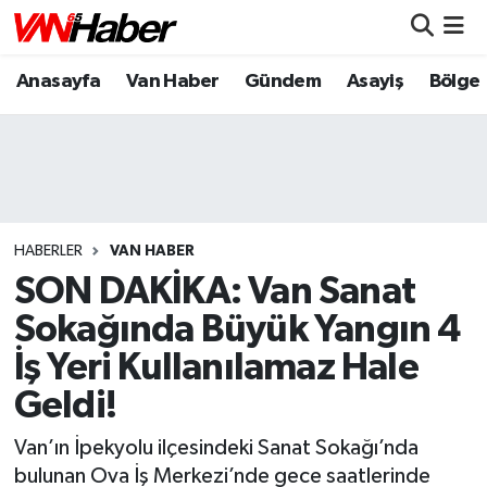
Anasayfa
Van Haber
Gündem
Asayiş
Bölge
Nöbetçi Eczaneler
Hava Durumu
Trafik Durumu
Puan Durumu ve Fikstür
HABERLER
VAN HABER
SON DAKİKA: Van Sanat
Tüm Manşetler
Sokağında Büyük Yangın 4
İş Yeri Kullanılamaz Hale
Son Dakika Haberleri
Geldi!
Haber Arşivi
Van’ın İpekyolu ilçesindeki Sanat Sokağı’nda
bulunan Ova İş Merkezi’nde gece saatlerinde