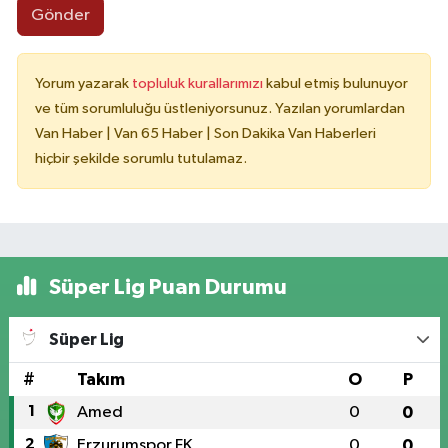
Gönder
Yorum yazarak
topluluk kurallarımızı
kabul etmiş bulunuyor
ve tüm sorumluluğu üstleniyorsunuz. Yazılan yorumlardan
Van Haber | Van 65 Haber | Son Dakika Van Haberleri
hiçbir şekilde sorumlu tutulamaz.
Süper Lig Puan Durumu
Süper Lig
#
Takım
O
P
1
Amed
0
0
2
Erzurumspor FK
0
0