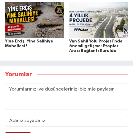
Yine Erciş, Yine Salihiye
Van Sahil Yolu Projesi'nde
Mahallesi !
önemli gelişme: Etaplar
Arası Bağlantı Kuruldu
Yorumlar