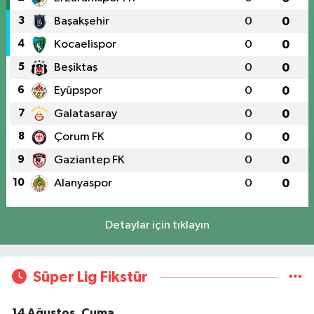
3
Başakşehir
0
0
4
Kocaelispor
0
0
5
Beşiktaş
0
0
6
Eyüpspor
0
0
7
Galatasaray
0
0
8
Çorum FK
0
0
9
Gaziantep FK
0
0
10
Alanyaspor
0
0
Detaylar için tıklayın
Süper Lig Fikstür
14 Ağustos, Cuma