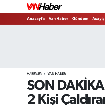
Nöbetçi Eczaneler
Anasayfa
Van Haber
Gündem
Asayiş
Hava Durumu
Trafik Durumu
Puan Durumu ve Fikstür
Tüm Manşetler
HABERLER
VAN HABER
Son Dakika Haberleri
SON DAKİKA: 
Haber Arşivi
2 Kişi Çaldır