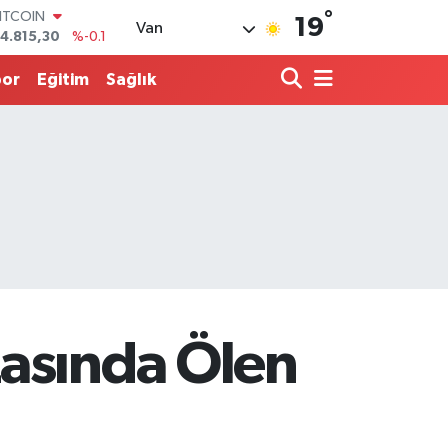
°
ITCOIN
19
Van
4.815,30
%-0.1
DOLAR
7,7436
%0.18
por
Eğitim
Sağlık
EURO
5,2510
%0.32
TERLİN
4,4811
%0.38
.ALTIN
660.55
%0
İST100
3.779
%-14
zasında Ölen