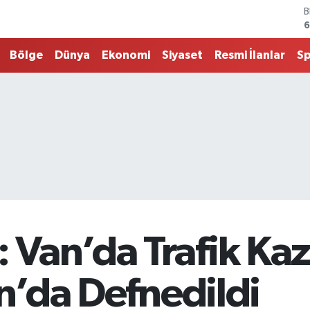
B
6
4
Bölge
Dünya
Ekonomi
Siyaset
Resmi İlanlar
S
5
S
6
G
6
B
1
Van’da Trafik Ka
an’da Defnedildi