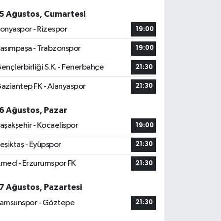
5 Ağustos, Cumartesi
onyaspor - Rizespor
19:00
asımpaşa - Trabzonspor
19:00
ençlerbirliği S.K. - Fenerbahçe
21:30
aziantep FK - Alanyaspor
21:30
6 Ağustos, Pazar
aşakşehir - Kocaelispor
19:00
eşiktaş - Eyüpspor
21:30
med - Erzurumspor FK
21:30
7 Ağustos, Pazartesi
amsunspor - Göztepe
21:30