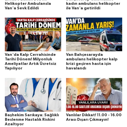
Helikopter Ambulansla
kadın ambulans helikopter
Van'a Sevk Edildi
ile Van'a getirildi
Van'da Kalp Cerrahisinde
Van Bahçesarayda
Tarihi Dönem! Milyonluk
ambulans helikopter kalp
Ameliyatlar Artık Ücretsiz
krizi geçiren hasta için
Yapılıyor
havalandı
Başhekim Sarıkaya: Sağlıklı
Vanlılar Dikkat! 11.00 - 16.00
Beslenme Hastalık Riskini
Arası Dışarı Çıkmayın!
Azaltıyor