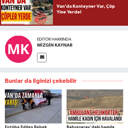
Van’da Konteyner Var, Çöp
Yine Yerde!
EDITÖR HAKKINDA
MİZGİN KAYNAR
Bunlar da ilginizi çekebilir
Entübe Edilen Bebek
Bahçesaray'daki hamile