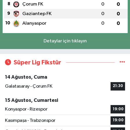
8
Çorum FK
0
0
9
Gaziantep FK
0
0
10
Alanyaspor
0
0
Detaylar için tıklayın
Süper Lig Fikstür
14 Ağustos, Cuma
Galatasaray - Çorum FK
21:30
15 Ağustos, Cumartesi
Konyaspor - Rizespor
19:00
Kasımpaşa - Trabzonspor
19:00