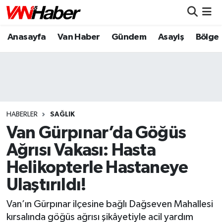
Anasayfa
Van Haber
Gündem
Asayiş
Bölge
Nöbetçi Eczaneler
Hava Durumu
Trafik Durumu
Puan Durumu ve Fikstür
HABERLER
SAĞLIK
Van Gürpınar’da Göğüs
Tüm Manşetler
Ağrısı Vakası: Hasta
Helikopterle Hastaneye
Son Dakika Haberleri
Ulaştırıldı!
Haber Arşivi
Van’ın Gürpınar ilçesine bağlı Dağseven Mahallesi
kırsalında göğüs ağrısı şikâyetiyle acil yardım