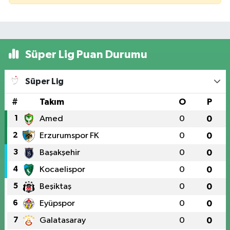
Süper Lig Puan Durumu
Süper Lig
#
Takım
O
P
1
Amed
0
0
2
Erzurumspor FK
0
0
3
Başakşehir
0
0
4
Kocaelispor
0
0
5
Beşiktaş
0
0
6
Eyüpspor
0
0
7
Galatasaray
0
0