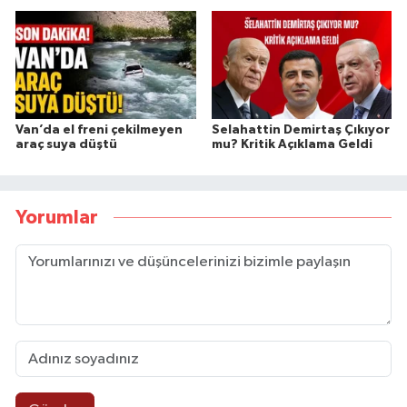
Van’da el freni çekilmeyen
Selahattin Demirtaş Çıkıyor
araç suya düştü
mu? Kritik Açıklama Geldi
Yorumlar