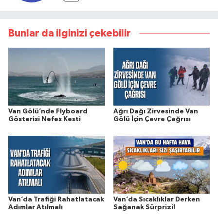
Bunlar da ilginizi çekebilir
Van Gölü’nde Flyboard
Ağrı Dağı Zirvesinde Van
Gösterisi Nefes Kesti
Gölü İçin Çevre Çağrısı
Van’da Trafiği Rahatlatacak
Van’da Sıcaklıklar Derken
Adımlar Atılmalı
Sağanak Sürprizi!