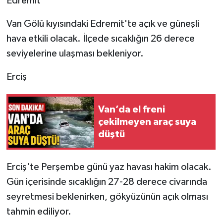
Edremit
Van Gölü kıyısındaki Edremit'te açık ve güneşli
hava etkili olacak. İlçede sıcaklığın 26 derece
seviyelerine ulaşması bekleniyor.
Erciş
Van’da el freni
çekilmeyen araç suya
düştü
Erciş'te Perşembe günü yaz havası hakim olacak.
Gün içerisinde sıcaklığın 27-28 derece civarında
seyretmesi beklenirken, gökyüzünün açık olması
tahmin ediliyor.