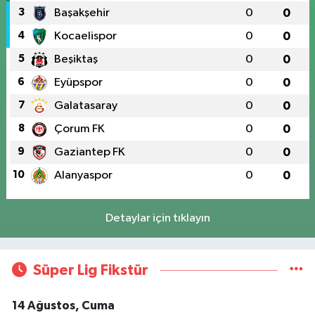
3
Başakşehir
0
0
4
Kocaelispor
0
0
5
Beşiktaş
0
0
6
Eyüpspor
0
0
7
Galatasaray
0
0
8
Çorum FK
0
0
9
Gaziantep FK
0
0
10
Alanyaspor
0
0
Detaylar için tıklayın
Süper Lig Fikstür
14 Ağustos, Cuma