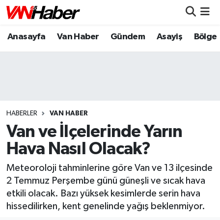
Anasayfa
Van Haber
Gündem
Asayiş
Bölge
Nöbetçi Eczaneler
Hava Durumu
Trafik Durumu
Puan Durumu ve Fikstür
HABERLER
VAN HABER
Van ve İlçelerinde Yarın
Tüm Manşetler
Hava Nasıl Olacak?
Son Dakika Haberleri
Meteoroloji tahminlerine göre Van ve 13 ilçesinde
2 Temmuz Perşembe günü güneşli ve sıcak hava
Haber Arşivi
etkili olacak. Bazı yüksek kesimlerde serin hava
hissedilirken, kent genelinde yağış beklenmiyor.