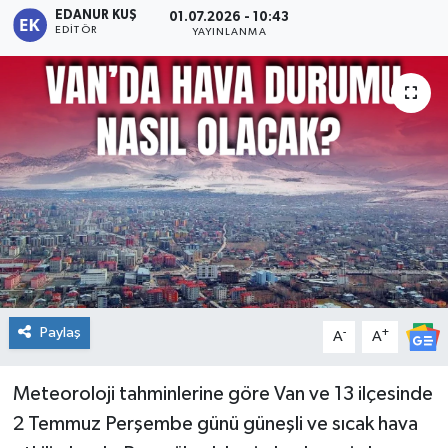
EDANUR KUŞ
01.07.2026 - 10:43
EDITÖR
YAYINLANMA
Paylaş
-
+
A
A
Meteoroloji tahminlerine göre Van ve 13 ilçesinde
2 Temmuz Perşembe günü güneşli ve sıcak hava