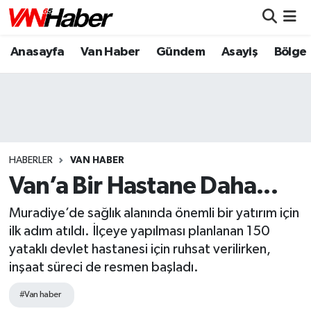
Anasayfa
Van Haber
Gündem
Asayiş
Bölge
Nöbetçi Eczaneler
Hava Durumu
Trafik Durumu
Puan Durumu ve Fikstür
HABERLER
VAN HABER
Van’a Bir Hastane Daha...
Tüm Manşetler
Muradiye’de sağlık alanında önemli bir yatırım için
Son Dakika Haberleri
ilk adım atıldı. İlçeye yapılması planlanan 150
yataklı devlet hastanesi için ruhsat verilirken,
Haber Arşivi
inşaat süreci de resmen başladı.
#Van haber