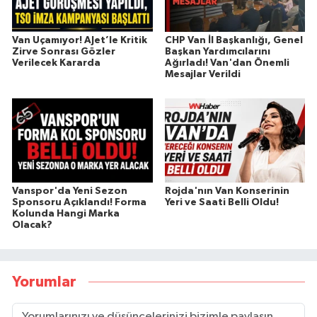
Van Uçamıyor! AJet’le Kritik
CHP Van İl Başkanlığı, Genel
Zirve Sonrası Gözler
Başkan Yardımcılarını
Verilecek Kararda
Ağırladı! Van'dan Önemli
Mesajlar Verildi
Vanspor'da Yeni Sezon
Rojda'nın Van Konserinin
Sponsoru Açıklandı! Forma
Yeri ve Saati Belli Oldu!
Kolunda Hangi Marka
Olacak?
Yorumlar