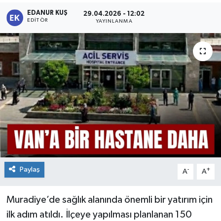
EDANUR KUŞ
29.04.2026 - 12:02
EDITÖR
YAYINLANMA
Paylaş
-
+
A
A
Muradiye’de sağlık alanında önemli bir yatırım için
ilk adım atıldı. İlçeye yapılması planlanan 150