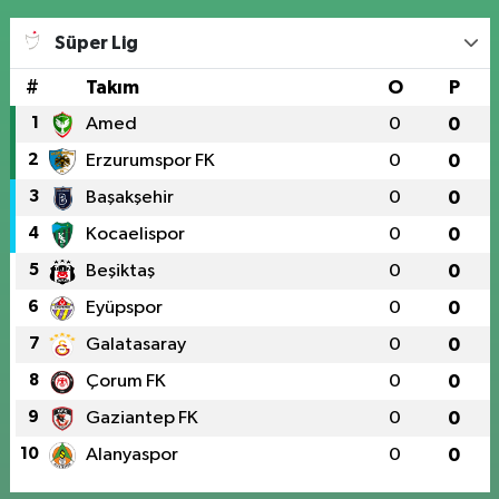
Süper Lig
#
Takım
O
P
1
Amed
0
0
2
Erzurumspor FK
0
0
3
Başakşehir
0
0
4
Kocaelispor
0
0
5
Beşiktaş
0
0
6
Eyüpspor
0
0
7
Galatasaray
0
0
8
Çorum FK
0
0
9
Gaziantep FK
0
0
10
Alanyaspor
0
0