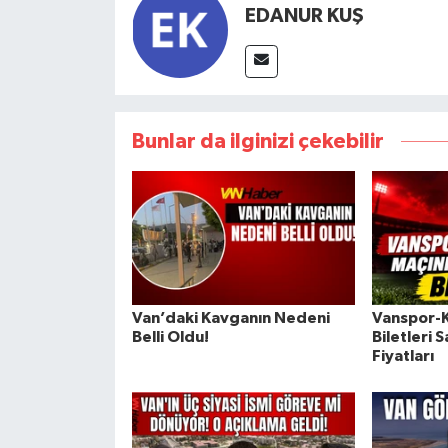
EDANUR KUŞ
Bunlar da ilginizi çekebilir
Van’daki Kavganın Nedeni
Vanspor-K
Belli Oldu!
Biletleri S
Fiyatları