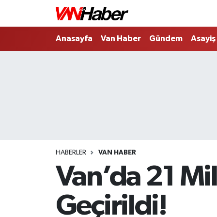
Nöbetçi Eczaneler
Anasayfa
Van Haber
Gündem
Asayiş
Hava Durumu
Trafik Durumu
Puan Durumu ve Fikstür
Tüm Manşetler
HABERLER
VAN HABER
Son Dakika Haberleri
Van’da 21 Mil
Haber Arşivi
Geçirildi!