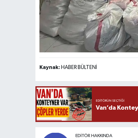
Kaynak:
HABER BÜLTENİ
EDITÖRÜN SEÇTIĞI
Van’da Kontey
EDITÖR HAKKINDA