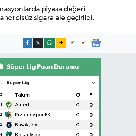
erasyonlarda piyasa değeri
ndrolsüz sigara ele geçirildi.
-
+
A
A
Süper Lig Puan Durumu
Süper Lig
#
Takım
O
P
1
Amed
0
0
2
Erzurumspor FK
0
0
3
Başakşehir
0
0
4
Kocaelispor
0
0