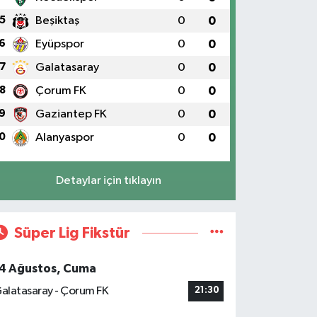
5
Beşiktaş
0
0
6
Eyüpspor
0
0
7
Galatasaray
0
0
8
Çorum FK
0
0
9
Gaziantep FK
0
0
0
Alanyaspor
0
0
Detaylar için tıklayın
Süper Lig Fikstür
4 Ağustos, Cuma
alatasaray - Çorum FK
21:30