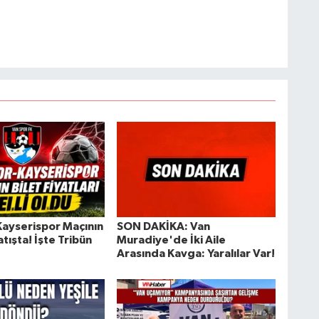
ayserispor Maçının
SON DAKİKA: Van
atışta! İşte Tribün
Muradiye'de İki Aile
Arasında Kavga: Yaralılar Var!