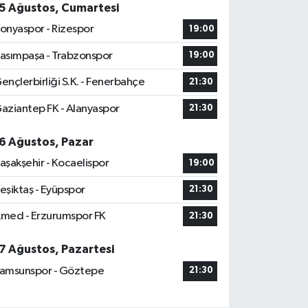
5 Ağustos, Cumartesi
onyaspor - Rizespor
19:00
asımpaşa - Trabzonspor
19:00
ençlerbirliği S.K. - Fenerbahçe
21:30
aziantep FK - Alanyaspor
21:30
6 Ağustos, Pazar
aşakşehir - Kocaelispor
19:00
eşiktaş - Eyüpspor
21:30
med - Erzurumspor FK
21:30
7 Ağustos, Pazartesi
amsunspor - Göztepe
21:30