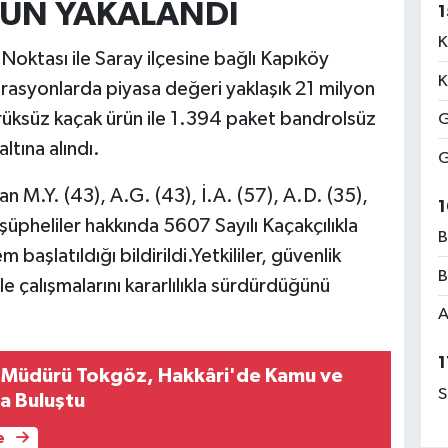
RÜN YAKALANDI
1
K
Noktası ile Saray ilçesine bağlı Kapıköy
K
rasyonlarda piyasa değeri yaklaşık 21 milyon
üksüz kaçak ürün ile 1.394 paket bandrolsüz
G
ltına alındı.
G
 M.Y. (43), A.G. (43), İ.A. (57), A.D. (35),
1
 şüpheliler hakkında 5607 Sayılı Kaçakçılıkla
B
aşlatıldığı bildirildi.Yetkililer, güvenlik
B
le çalışmalarını kararlılıkla sürdürdüğünü
A
1
 Müdürü Tokgöz, Hakkâri'de Kamu ve
S
a Buluştu
e