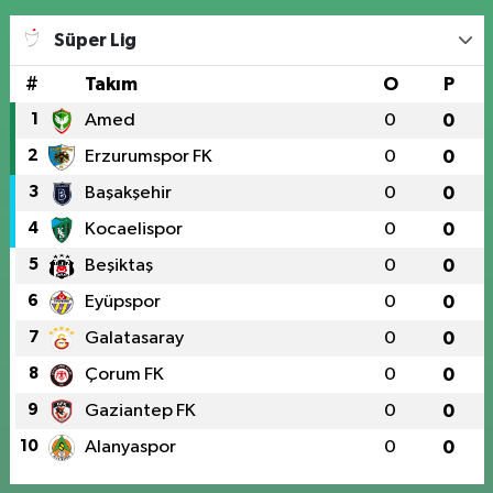
Süper Lig
#
Takım
O
P
1
Amed
0
0
2
Erzurumspor FK
0
0
3
Başakşehir
0
0
4
Kocaelispor
0
0
5
Beşiktaş
0
0
6
Eyüpspor
0
0
7
Galatasaray
0
0
8
Çorum FK
0
0
9
Gaziantep FK
0
0
10
Alanyaspor
0
0