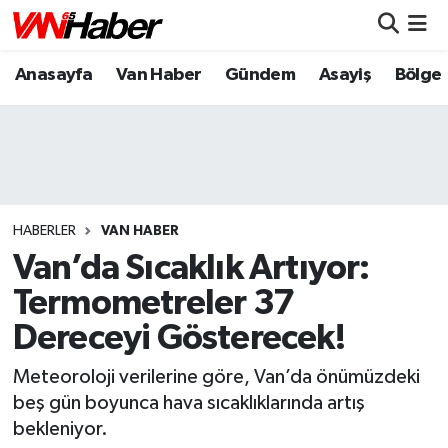
Anasayfa
Van Haber
Gündem
Asayiş
Bölge
Nöbetçi Eczaneler
Hava Durumu
Trafik Durumu
Puan Durumu ve Fikstür
HABERLER
VAN HABER
Van’da Sıcaklık Artıyor:
Tüm Manşetler
Termometreler 37
Dereceyi Gösterecek!
Son Dakika Haberleri
Meteoroloji verilerine göre, Van’da önümüzdeki
Haber Arşivi
beş gün boyunca hava sıcaklıklarında artış
bekleniyor.