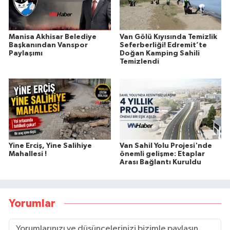
Manisa Akhisar Belediye
Van Gölü Kıyısında Temizlik
Başkanından Vanspor
Seferberliği! Edremit’te
Paylaşımı
Doğan Kamping Sahili
Temizlendi
Yine Erciş, Yine Salihiye
Van Sahil Yolu Projesi'nde
Mahallesi !
önemli gelişme: Etaplar
Arası Bağlantı Kuruldu
Yorumlar