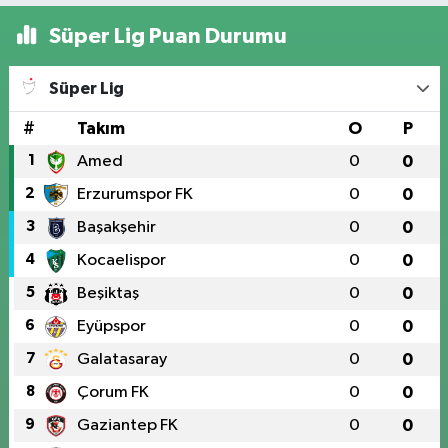
Süper Lig Puan Durumu
Süper Lig
#
Takım
O
P
1
Amed
0
0
2
Erzurumspor FK
0
0
3
Başakşehir
0
0
4
Kocaelispor
0
0
5
Beşiktaş
0
0
6
Eyüpspor
0
0
7
Galatasaray
0
0
8
Çorum FK
0
0
9
Gaziantep FK
0
0