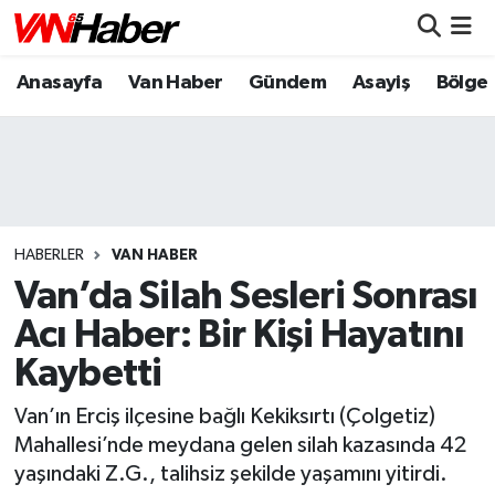
Anasayfa
Van Haber
Gündem
Asayiş
Bölge
Nöbetçi Eczaneler
Hava Durumu
Trafik Durumu
Puan Durumu ve Fikstür
HABERLER
VAN HABER
Van’da Silah Sesleri Sonrası
Tüm Manşetler
Acı Haber: Bir Kişi Hayatını
Kaybetti
Son Dakika Haberleri
Van’ın Erciş ilçesine bağlı Kekiksırtı (Çolgetiz)
Haber Arşivi
Mahallesi’nde meydana gelen silah kazasında 42
yaşındaki Z.G., talihsiz şekilde yaşamını yitirdi.