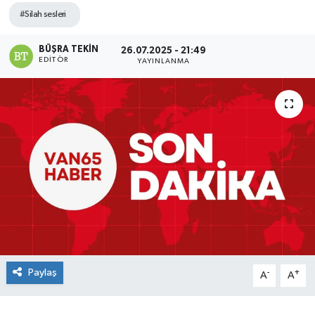
#Silah sesleri
BÜŞRA TEKIN
26.07.2025 - 21:49
EDITÖR
YAYINLANMA
Paylaş
-
+
A
A