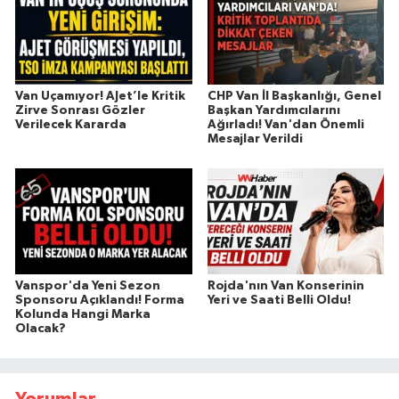
Van Uçamıyor! AJet’le Kritik
CHP Van İl Başkanlığı, Genel
Zirve Sonrası Gözler
Başkan Yardımcılarını
Verilecek Kararda
Ağırladı! Van'dan Önemli
Mesajlar Verildi
Vanspor'da Yeni Sezon
Rojda'nın Van Konserinin
Sponsoru Açıklandı! Forma
Yeri ve Saati Belli Oldu!
Kolunda Hangi Marka
Olacak?