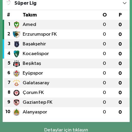
Süper Lig
#
Takım
O
P
1
Amed
0
0
2
Erzurumspor FK
0
0
3
Başakşehir
0
0
4
Kocaelispor
0
0
5
Beşiktaş
0
0
6
Eyüpspor
0
0
7
Galatasaray
0
0
8
Çorum FK
0
0
9
Gaziantep FK
0
0
10
Alanyaspor
0
0
Detaylar için tıklayın