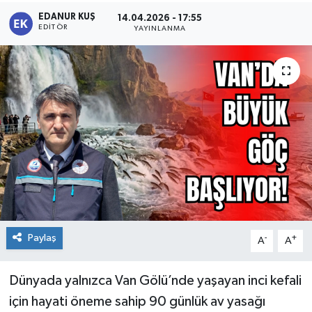
EDANUR KUŞ
14.04.2026 - 17:55
EDITÖR
YAYINLANMA
Paylaş
-
+
A
A
Dünyada yalnızca Van Gölü’nde yaşayan inci kefali
için hayati öneme sahip 90 günlük av yasağı