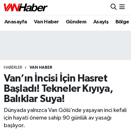
Anasayfa
Van Haber
Gündem
Asayiş
Bölge
Nöbetçi Eczaneler
Hava Durumu
Trafik Durumu
Puan Durumu ve Fikstür
HABERLER
VAN HABER
Van’ın İncisi İçin Hasret
Tüm Manşetler
Başladı! Tekneler Kıyıya,
Balıklar Suya!
Son Dakika Haberleri
Dünyada yalnızca Van Gölü’nde yaşayan inci kefali
Haber Arşivi
için hayati öneme sahip 90 günlük av yasağı
başlıyor.