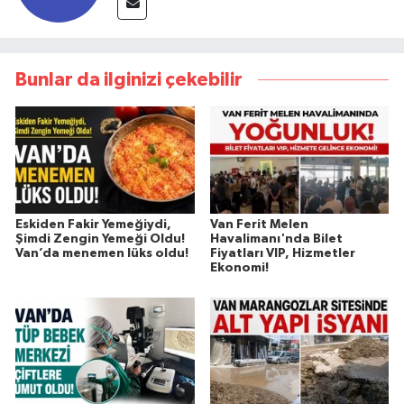
Bunlar da ilginizi çekebilir
Eskiden Fakir Yemeğiydi,
Van Ferit Melen
Şimdi Zengin Yemeği Oldu!
Havalimanı'nda Bilet
Van’da menemen lüks oldu!
Fiyatları VIP, Hizmetler
Ekonomi!