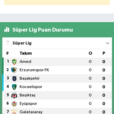
Süper Lig Puan Durumu
Süper Lig
#
Takım
O
P
1
Amed
0
0
2
Erzurumspor FK
0
0
3
Başakşehir
0
0
4
Kocaelispor
0
0
5
Beşiktaş
0
0
6
Eyüpspor
0
0
7
Galatasaray
0
0