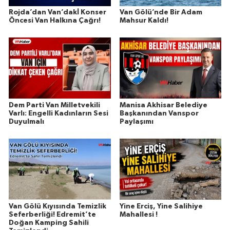
Rojda’dan Van’dakİ Konser
Van Gölü’nde Bir Adam
Öncesi Van Halkına Çağrı!
Mahsur Kaldı!
Dem Parti Van Milletvekili
Manisa Akhisar Belediye
Varlı: Engelli Kadınların Sesi
Başkanından Vanspor
Duyulmalı
Paylaşımı
Van Gölü Kıyısında Temizlik
Yine Erciş, Yine Salihiye
Seferberliği! Edremit’te
Mahallesi !
Doğan Kamping Sahili