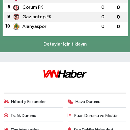
8
Çorum FK
0
0
9
Gaziantep FK
0
0
10
Alanyaspor
0
0
Detaylar için tıklayın
Nöbetçi Eczaneler
Hava Durumu
Trafik Durumu
Puan Durumu ve Fikstür
Tüm Manşetler
Son Dakika Haberleri