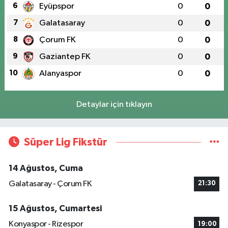
6
Eyüpspor
0
0
7
Galatasaray
0
0
8
Çorum FK
0
0
9
Gaziantep FK
0
0
10
Alanyaspor
0
0
Detaylar için tıklayın
Süper Lig Fikstür
14 Ağustos, Cuma
Galatasaray - Çorum FK
21:30
15 Ağustos, Cumartesi
Konyaspor - Rizespor
19:00