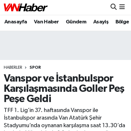
Anasayfa
Van Haber
Gündem
Asayiş
Bölge
Nöbetçi Eczaneler
Hava Durumu
Trafik Durumu
Puan Durumu ve Fikstür
HABERLER
SPOR
Vanspor ve İstanbulspor
Tüm Manşetler
Karşılaşmasında Goller Peş
Peşe Geldi
Son Dakika Haberleri
TFF 1. Lig’in 37. haftasında Vanspor ile
Haber Arşivi
İstanbulspor arasında Van Atatürk Şehir
Stadyumu’nda oynanan karşılaşma saat 13.30’da