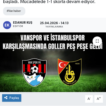
başladı. Mücadelede 1-1 skorla devam ediyor.
#Van haber
EDANUR KUŞ
25.04.2026 - 14:13
EDITÖR
YAYINLANMA
Paylaş
-
+
A
A