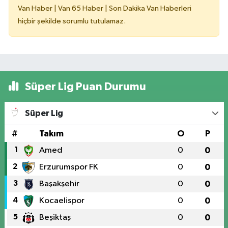
Van Haber | Van 65 Haber | Son Dakika Van Haberleri
hiçbir şekilde sorumlu tutulamaz.
Süper Lig Puan Durumu
Süper Lig
#
Takım
O
P
1
Amed
0
0
2
Erzurumspor FK
0
0
3
Başakşehir
0
0
4
Kocaelispor
0
0
5
Beşiktaş
0
0