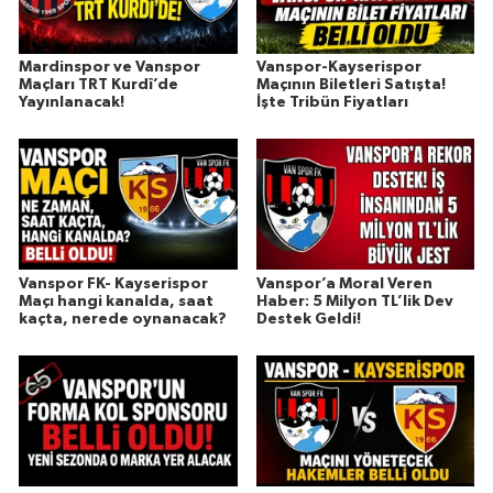
Mardinspor ve Vanspor
Vanspor-Kayserispor
Maçları TRT Kurdî’de
Maçının Biletleri Satışta!
Yayınlanacak!
İşte Tribün Fiyatları
Vanspor FK- Kayserispor
Vanspor’a Moral Veren
Maçı hangi kanalda, saat
Haber: 5 Milyon TL’lik Dev
kaçta, nerede oynanacak?
Destek Geldi!