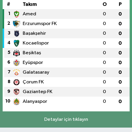
#
Takım
O
P
1
Amed
0
0
2
Erzurumspor FK
0
0
3
Başakşehir
0
0
4
Kocaelispor
0
0
5
Beşiktaş
0
0
6
Eyüpspor
0
0
7
Galatasaray
0
0
8
Çorum FK
0
0
9
Gaziantep FK
0
0
10
Alanyaspor
0
0
Detaylar için tıklayın