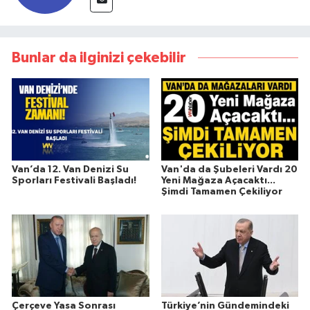
Bunlar da ilginizi çekebilir
Van’da 12. Van Denizi Su
Van'da da Şubeleri Vardı 20
Sporları Festivali Başladı!
Yeni Mağaza Açacaktı...
Şimdi Tamamen Çekiliyor
Çerçeve Yasa Sonrası
Türkiye’nin Gündemindeki