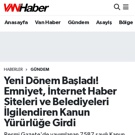
Anasayfa
Van Haber
Gündem
Asayiş
Bölge
Nöbetçi Eczaneler
Hava Durumu
Trafik Durumu
Puan Durumu ve Fikstür
HABERLER
GÜNDEM
Yeni Dönem Başladı!
Tüm Manşetler
Emniyet, İnternet Haber
Siteleri ve Belediyeleri
Son Dakika Haberleri
İlgilendiren Kanun
Haber Arşivi
Yürürlüğe Girdi
Resmi Gazete'de yayımlanan 7587 sayılı Kanun