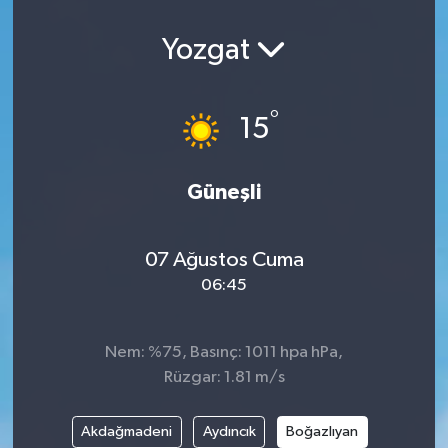
Yozgat
°
15
Güneşli
07 Ağustos Cuma
06:45
Nem: %75, Basınç: 1011 hpa hPa,
Rüzgar: 1.81 m/s
Akdağmadeni
Aydıncık
Boğazlıyan