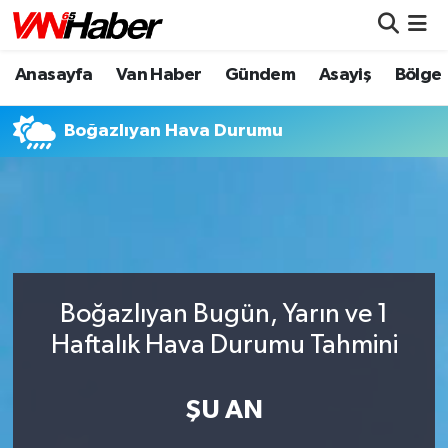
Anasayfa
Van Haber
Gündem
Asayiş
Bölge
Nöbetçi Eczaneler
Hava Durumu
Boğazlıyan Hava Durumu
Trafik Durumu
Puan Durumu ve Fikstür
Tüm Manşetler
Boğazlıyan Bugün, Yarın ve 1
Son Dakika Haberleri
Haftalık Hava Durumu Tahmini
Haber Arşivi
ŞU AN