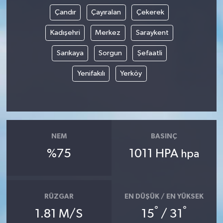
Çandır
Çayıralan
Çekerek
Kadışehri
Merkez
Saraykent
Sarıkaya
Sorgun
Şefaatli
Yenifakılı
Yerköy
NEM
BASINÇ
%75
1011 HPA
hpa
RÜZGAR
EN DÜŞÜK / EN YÜKSEK
°
°
1.81 M/S
15
/ 31