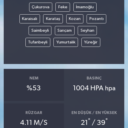
Çukurova
Feke
İmamoğlu
Karaisalı
Karataş
Kozan
Pozantı
Saimbeyli
Sarıçam
Seyhan
Tufanbeyli
Yumurtalık
Yüreğir
NEM
BASINÇ
%53
1004 HPA
hpa
RÜZGAR
EN DÜŞÜK / EN YÜKSEK
°
°
4.11 M/S
21
/ 39