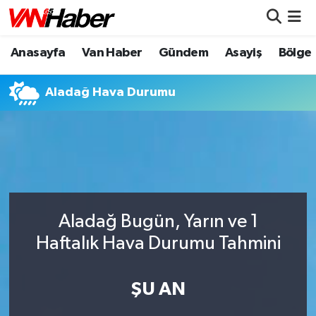
Anasayfa
Van Haber
Gündem
Asayiş
Bölge
Nöbetçi Eczaneler
Hava Durumu
Aladağ Hava Durumu
Trafik Durumu
Puan Durumu ve Fikstür
Tüm Manşetler
Aladağ Bugün, Yarın ve 1
Son Dakika Haberleri
Haftalık Hava Durumu Tahmini
Haber Arşivi
ŞU AN