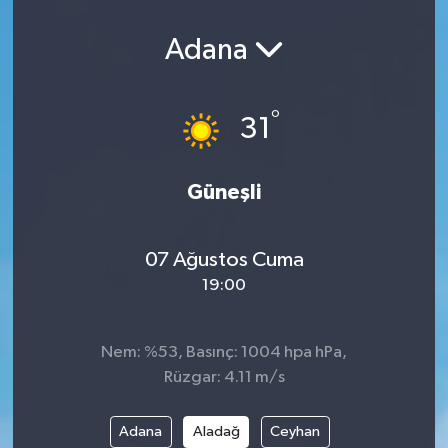
Adana
°
31
Güneşli
07 Ağustos Cuma
19:00
Nem: %53, Basınç: 1004 hpa hPa,
Rüzgar: 4.11 m/s
Adana
Aladağ
Ceyhan