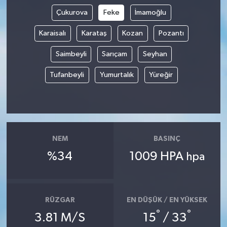
Çukurova
Feke
İmamoğlu
Karaisalı
Karataş
Kozan
Pozantı
Saimbeyli
Sarıçam
Seyhan
Tufanbeyli
Yumurtalık
Yüreğir
NEM
BASINÇ
%34
1009 HPA
hpa
RÜZGAR
EN DÜŞÜK / EN YÜKSEK
°
°
3.81 M/S
15
/ 33