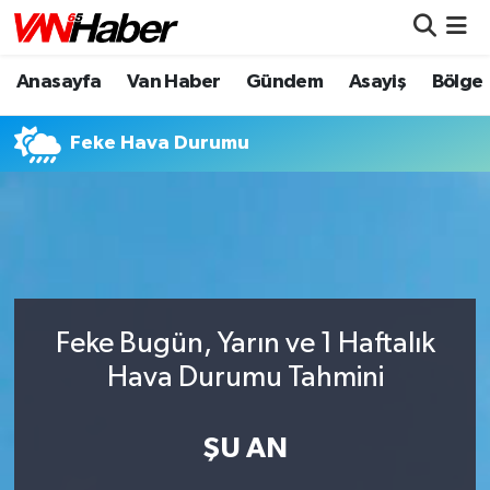
Anasayfa
Van Haber
Gündem
Asayiş
Bölge
Nöbetçi Eczaneler
Hava Durumu
Feke Hava Durumu
Trafik Durumu
Puan Durumu ve Fikstür
Tüm Manşetler
Feke Bugün, Yarın ve 1 Haftalık
Son Dakika Haberleri
Hava Durumu Tahmini
Haber Arşivi
ŞU AN