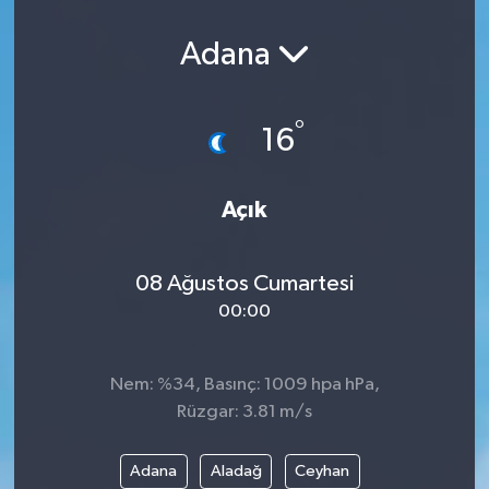
Adana
°
16
Açık
08 Ağustos Cumartesi
00:00
Nem: %34, Basınç: 1009 hpa hPa,
Rüzgar: 3.81 m/s
Adana
Aladağ
Ceyhan