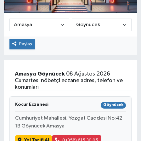
Paylaş
Amasya
Göynücek
08 Ağustos 2026
Cumartesi nöbetçi eczane adres, telefon ve
konumları
Kocur Eczanesi
Göynücek
Cumhuriyet Mahallesi, Yozgat Caddesi No:42
1B Göynücek Amasya
Yol Tarifi Al
0 (358) 615 30 05