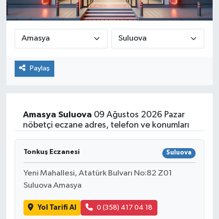
Paylaş
Amasya
Suluova
09 Ağustos 2026 Pazar
nöbetçi eczane adres, telefon ve konumları
Tonkuş Eczanesi
Suluova
Yeni Mahallesi, Atatürk Bulvarı No:82 Z01
Suluova Amasya
Yol Tarifi Al
0 (358) 417 04 18