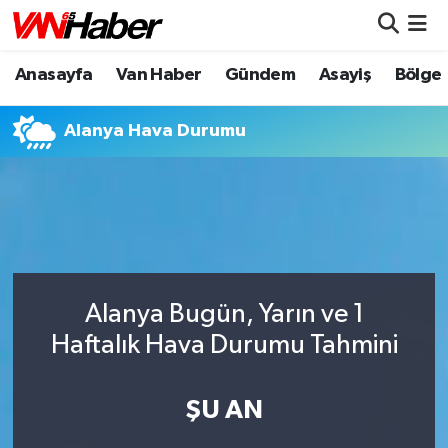
Anasayfa
Van Haber
Gündem
Asayiş
Bölge
Nöbetçi Eczaneler
Hava Durumu
Alanya Hava Durumu
Trafik Durumu
Puan Durumu ve Fikstür
Tüm Manşetler
Alanya Bugün, Yarın ve 1
Son Dakika Haberleri
Haftalık Hava Durumu Tahmini
Haber Arşivi
ŞU AN