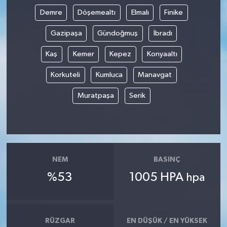
Demre
Döşemealtı
Elmalı
Finike
Gazipaşa
Gündoğmuş
İbradı
Kaş
Kemer
Kepez
Konyaaltı
Korkuteli
Kumluca
Manavgat
Muratpaşa
Serik
NEM
BASINÇ
%53
1005 HPA
hpa
RÜZGAR
EN DÜŞÜK / EN YÜKSEK