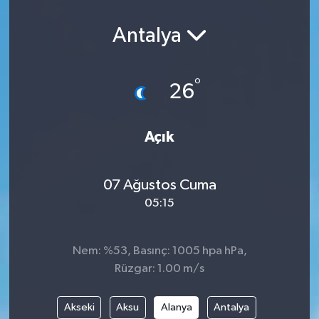
Antalya
°
26
Açık
07 Ağustos Cuma
05:15
Nem: %53, Basınç: 1005 hpa hPa,
Rüzgar: 1.00 m/s
Akseki
Aksu
Alanya
Antalya