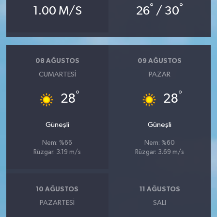
°
°
1.00 M/S
26
/ 30
08 AĞUSTOS
09 AĞUSTOS
CUMARTESI
PAZAR
°
°
28
28
Güneşli
Güneşli
Nem: %66
Nem: %60
Rüzgar: 3.19 m/s
Rüzgar: 3.69 m/s
10 AĞUSTOS
11 AĞUSTOS
PAZARTESI
SALI