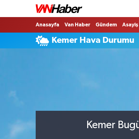
Nöbetçi Eczaneler
Anasayfa
Van Haber
Gündem
Asayiş
Kemer Hava Durumu
Hava Durumu
Trafik Durumu
Puan Durumu ve Fikstür
Tüm Manşetler
Son Dakika Haberleri
Haber Arşivi
Kemer Bugün