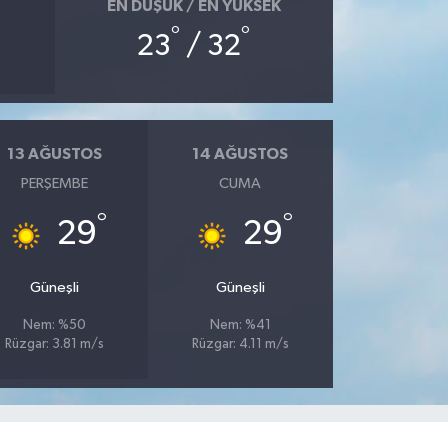
EN DÜŞÜK / EN YÜKSEK
°
°
23
/ 32
13 AĞUSTOS
14 AĞUSTOS
PERŞEMBE
CUMA
°
°
29
29
Güneşli
Güneşli
Nem: %50
Nem: %41
Rüzgar: 3.81 m/s
Rüzgar: 4.11 m/s