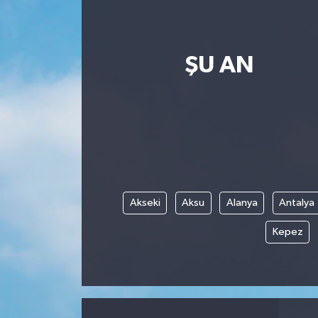
ŞU AN
Akseki
Aksu
Alanya
Antalya
Kepez