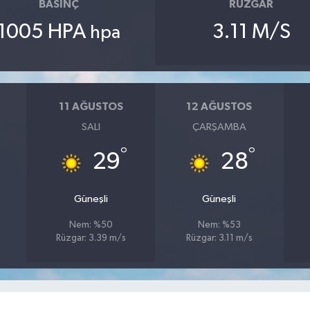
BASINÇ
RÜZGAR
1005 HPA
3.11 M/S
hpa
11 AĞUSTOS
12 AĞUSTOS
SALI
ÇARŞAMBA
°
°
29
28
Güneşli
Güneşli
Nem: %50
Nem: %53
Rüzgar: 3.39 m/s
Rüzgar: 3.11 m/s