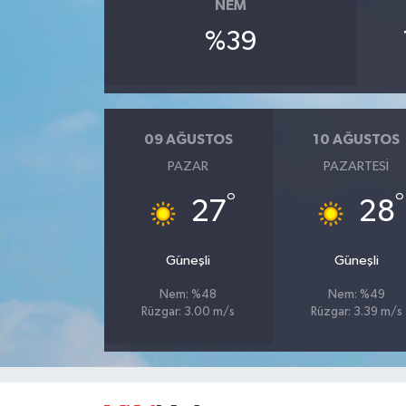
NEM
%39
09 AĞUSTOS
10 AĞUSTOS
PAZAR
PAZARTESI
°
°
27
28
Güneşli
Güneşli
Nem: %48
Nem: %49
Rüzgar: 3.00 m/s
Rüzgar: 3.39 m/s