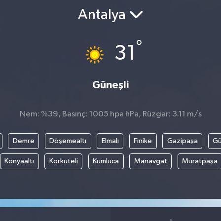
Antalya
°
31
Güneşli
Nem: %39, Basınç: 1005 hpa hPa, Rüzgar: 3.11 m/s
Demre
Döşemealtı
Elmalı
Finike
Gazipaşa
G
Konyaaltı
Korkuteli
Kumluca
Manavgat
Muratpaşa