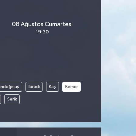
08 Ağustos Cumartesi
19:30
ündoğmuş
İbradı
Kaş
Kemer
Serik