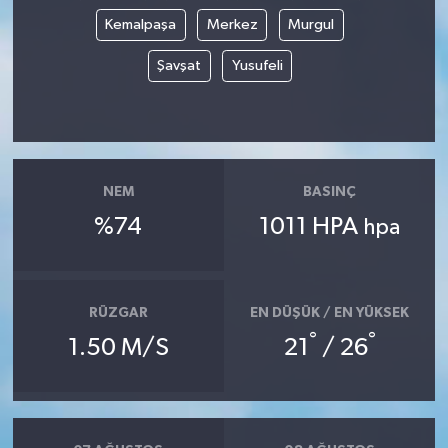
Kemalpaşa
Merkez
Murgul
Şavşat
Yusufeli
NEM
BASINÇ
%74
1011 HPA
hpa
RÜZGAR
EN DÜŞÜK / EN YÜKSEK
°
°
1.50 M/S
21
/ 26