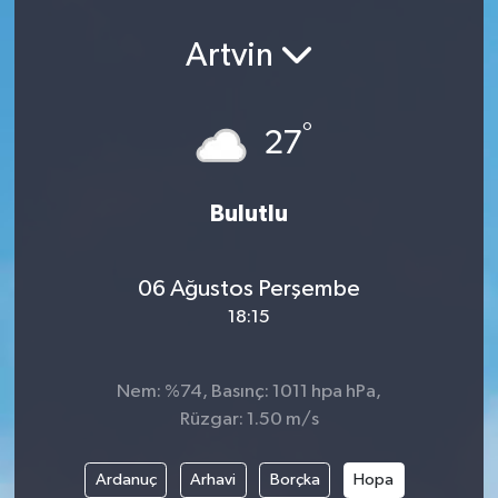
Artvin
°
27
Bulutlu
06 Ağustos Perşembe
18:15
Nem: %74, Basınç: 1011 hpa hPa,
Rüzgar: 1.50 m/s
Ardanuç
Arhavi
Borçka
Hopa