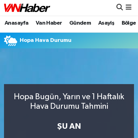
Anasayfa
Van Haber
Gündem
Asayiş
Bölge
Nöbetçi Eczaneler
Hava Durumu
Hopa Hava Durumu
Trafik Durumu
Puan Durumu ve Fikstür
Tüm Manşetler
Hopa Bugün, Yarın ve 1 Haftalık
Son Dakika Haberleri
Hava Durumu Tahmini
Haber Arşivi
ŞU AN