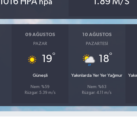
1016 HPA
1.89 M/S
hpa
09 AĞUSTOS
10 AĞUSTOS
PAZAR
PAZARTESI
°
°
19
18
Güneşli
Yakınlarda Yer Yer Yağmur
Yakı
Nem: %59
Nem: %63
Rüzgar: 5.39 m/s
Rüzgar: 4.11 m/s