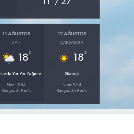
11
/ 27
11 AĞUSTOS
12 AĞUSTOS
SALI
ÇARŞAMBA
°
°
18
18
nlarda Yer Yer Yağmur
Güneşli
Nem: %64
Nem: %64
Rüzgar: 2.19 m/s
Rüzgar: 3.69 m/s