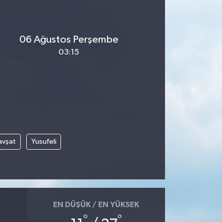
06 Ağustos Perşembe
03:15
avşat
Yusufeli
EN DÜŞÜK / EN YÜKSEK
°
°