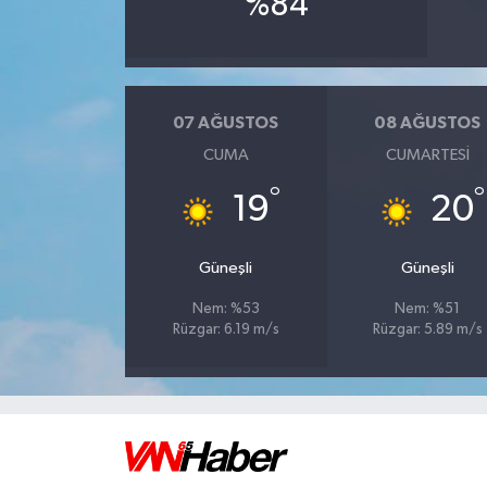
%84
07 AĞUSTOS
08 AĞUSTOS
CUMA
CUMARTESI
°
°
19
20
Güneşli
Güneşli
Nem: %53
Nem: %51
Rüzgar: 6.19 m/s
Rüzgar: 5.89 m/s