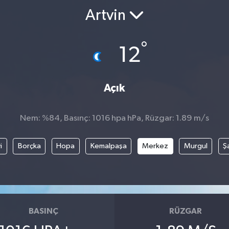
Artvin
°
12
Açık
Nem: %84, Basınç: 1016 hpa hPa, Rüzgar: 1.89 m/s
i
Borçka
Hopa
Kemalpaşa
Merkez
Murgul
Ş
BASINÇ
RÜZGAR