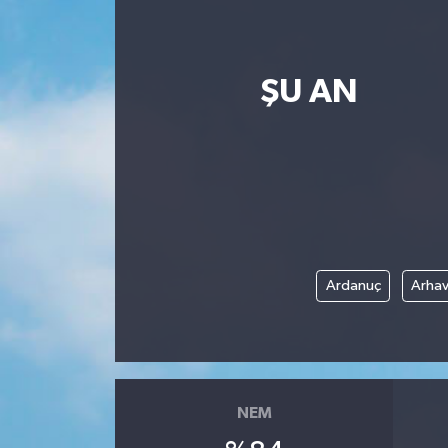
ŞU AN
Ardanuç
Arhav
NEM