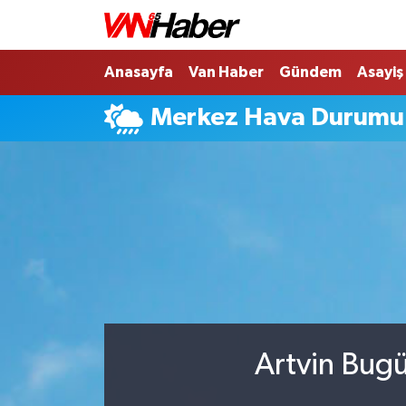
Nöbetçi Eczaneler
Anasayfa
Van Haber
Gündem
Asayiş
Merkez Hava Durumu
Hava Durumu
Trafik Durumu
Puan Durumu ve Fikstür
Tüm Manşetler
Son Dakika Haberleri
Haber Arşivi
Artvin Bugü