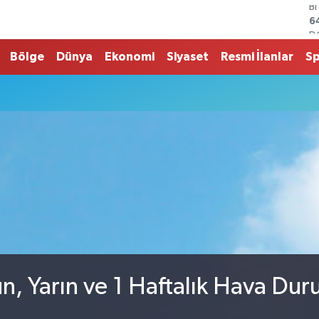
D
4
E
5
Bölge
Dünya
Ekonomi
Siyaset
Resmi İlanlar
S
S
6
G
6
B
1
B
6
n, Yarın ve 1 Haftalık Hava Du