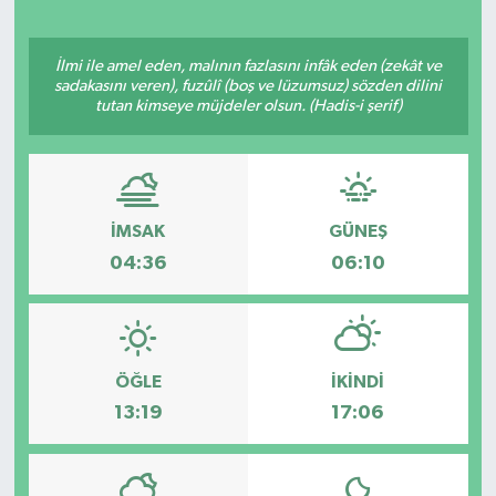
İlmi ile amel eden, malının fazlasını infâk eden (zekât ve
sadakasını veren), fuzûlî (boş ve lüzumsuz) sözden dilini
tutan kimseye müjdeler olsun. (Hadis-i şerif)
İMSAK
GÜNEŞ
04:36
06:10
ÖĞLE
İKINDI
13:19
17:06