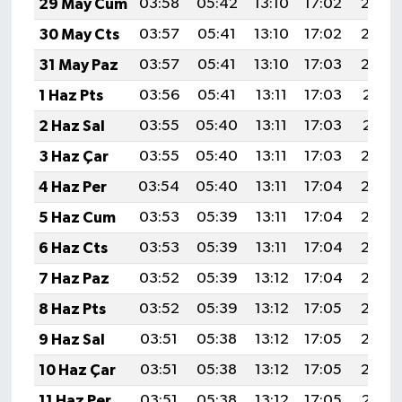
29 May Cum
03:58
05:42
13:10
17:02
20:29
30 May Cts
03:57
05:41
13:10
17:02
20:29
31 May Paz
03:57
05:41
13:10
17:03
20:30
1 Haz Pts
03:56
05:41
13:11
17:03
20:31
2 Haz Sal
03:55
05:40
13:11
17:03
20:31
3 Haz Çar
03:55
05:40
13:11
17:03
20:32
4 Haz Per
03:54
05:40
13:11
17:04
20:33
5 Haz Cum
03:53
05:39
13:11
17:04
20:33
6 Haz Cts
03:53
05:39
13:11
17:04
20:34
7 Haz Paz
03:52
05:39
13:12
17:04
20:35
8 Haz Pts
03:52
05:39
13:12
17:05
20:35
9 Haz Sal
03:51
05:38
13:12
17:05
20:36
10 Haz Çar
03:51
05:38
13:12
17:05
20:36
11 Haz Per
03:51
05:38
13:12
17:05
20:37