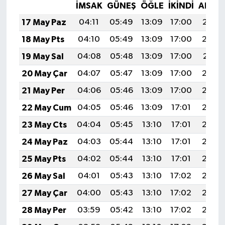
İMSAK
GÜNEŞ
ÖĞLE
İKINDI
AKŞA
17 May Paz
04:11
05:49
13:09
17:00
20:19
18 May Pts
04:10
05:49
13:09
17:00
20:20
19 May Sal
04:08
05:48
13:09
17:00
20:21
20 May Çar
04:07
05:47
13:09
17:00
20:22
21 May Per
04:06
05:46
13:09
17:00
20:22
22 May Cum
04:05
05:46
13:09
17:01
20:23
23 May Cts
04:04
05:45
13:10
17:01
20:24
24 May Paz
04:03
05:44
13:10
17:01
20:25
25 May Pts
04:02
05:44
13:10
17:01
20:26
26 May Sal
04:01
05:43
13:10
17:02
20:26
27 May Çar
04:00
05:43
13:10
17:02
20:27
28 May Per
03:59
05:42
13:10
17:02
20:28