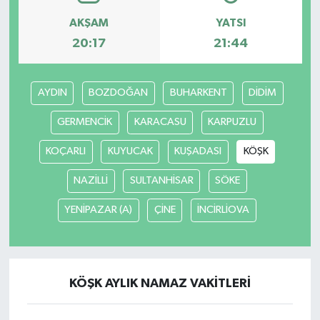
AKŞAM
YATSI
20:17
21:44
AYDIN
BOZDOĞAN
BUHARKENT
DİDİM
GERMENCİK
KARACASU
KARPUZLU
KOÇARLI
KUYUCAK
KUŞADASI
KÖŞK
NAZİLLİ
SULTANHİSAR
SÖKE
YENİPAZAR (A)
ÇİNE
İNCİRLİOVA
KÖŞK AYLIK NAMAZ VAKITLERI