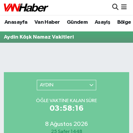
Anasayfa
Van Haber
Gündem
Asayiş
Bölge
Nöbetçi Eczaneler
Aydin Köşk Namaz Vakitleri
Hava Durumu
Trafik Durumu
Puan Durumu ve Fikstür
Tüm Manşetler
AYDIN
Son Dakika Haberleri
ÖĞLE VAKTİNE KALAN SÜRE
03:58:16
Haber Arşivi
8 Ağustos 2026
25 Safer 1448