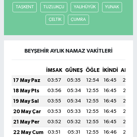
TAŞKENT
TUZLUKÇU
YALIHÜYÜK
YUNAK
ÇELTİK
ÇUMRA
BEYŞEHİR AYLIK NAMAZ VAKITLERI
İMSAK
GÜNEŞ
ÖĞLE
İKINDI
AKŞA
17 May Paz
03:57
05:35
12:54
16:45
20:0
18 May Pts
03:56
05:34
12:55
16:45
20:05
19 May Sal
03:55
05:34
12:55
16:45
20:06
20 May Çar
03:53
05:33
12:55
16:45
20:06
21 May Per
03:52
05:32
12:55
16:45
20:07
22 May Cum
03:51
05:31
12:55
16:46
20:08