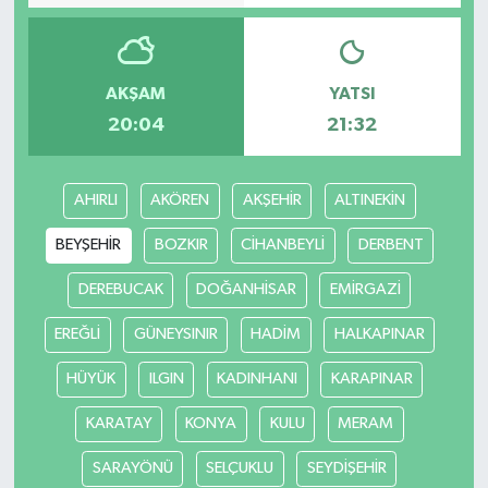
AKŞAM
YATSI
20:04
21:32
AHIRLI
AKÖREN
AKŞEHİR
ALTINEKİN
BEYŞEHİR
BOZKIR
CİHANBEYLİ
DERBENT
DEREBUCAK
DOĞANHİSAR
EMİRGAZİ
EREĞLİ
GÜNEYSINIR
HADİM
HALKAPINAR
HÜYÜK
ILGIN
KADINHANI
KARAPINAR
KARATAY
KONYA
KULU
MERAM
SARAYÖNÜ
SELÇUKLU
SEYDİŞEHİR