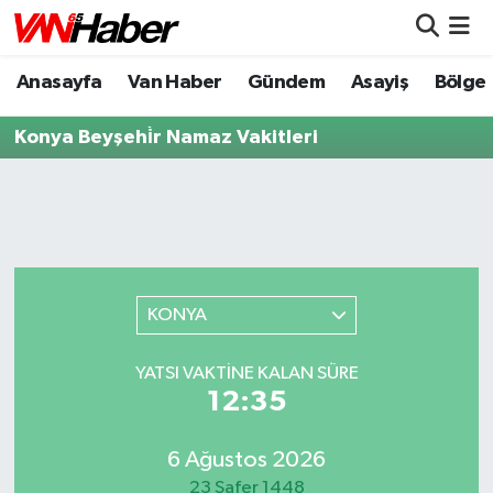
Anasayfa
Van Haber
Gündem
Asayiş
Bölge
Nöbetçi Eczaneler
Konya Beyşehi̇r Namaz Vakitleri
Hava Durumu
Trafik Durumu
Puan Durumu ve Fikstür
Tüm Manşetler
KONYA
Son Dakika Haberleri
YATSI VAKTİNE KALAN SÜRE
12:35
Haber Arşivi
6 Ağustos 2026
23 Safer 1448