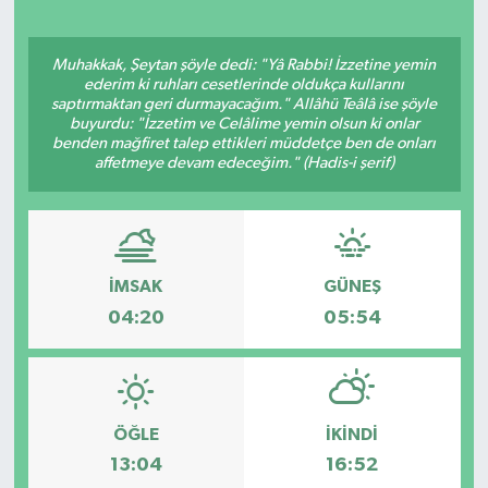
Muhakkak, Şeytan şöyle dedi: "Yâ Rabbi! İzzetine yemin
ederim ki ruhları cesetlerinde oldukça kullarını
saptırmaktan geri durmayacağım." Allâhü Teâlâ ise şöyle
buyurdu: "İzzetim ve Celâlime yemin olsun ki onlar
benden mağfiret talep ettikleri müddetçe ben de onları
affetmeye devam edeceğim." (Hadis-i şerif)
İMSAK
GÜNEŞ
04:20
05:54
ÖĞLE
İKINDI
13:04
16:52