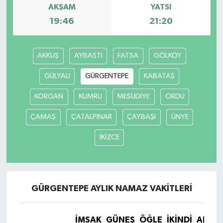
AKŞAM
YATSI
19:46
21:20
AKKUŞ
AYBASTI
FATSA
GÖLKÖY
GÜLYALI
GÜRGENTEPE
KABATAŞ
KORGAN
KUMRU
MESUDİYE
ORDU
ÇAMAŞ
ÇATALPINAR
ÇAYBAŞI
ÜNYE
İKİZCE
GÜRGENTEPE AYLIK NAMAZ VAKITLERI
İMSAK
GÜNEŞ
ÖĞLE
İKINDI
AKŞA