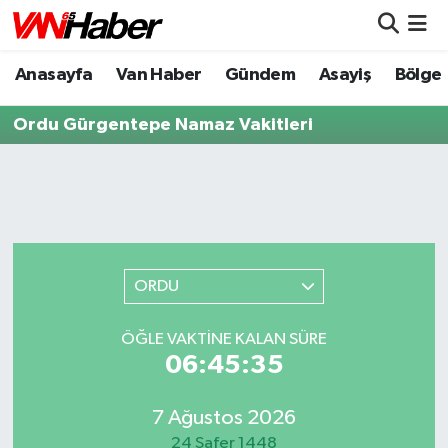
Anasayfa
Van Haber
Gündem
Asayiş
Bölge
Nöbetçi Eczaneler
Ordu Gürgentepe Namaz Vakitleri
Hava Durumu
Trafik Durumu
Puan Durumu ve Fikstür
Tüm Manşetler
ORDU
Son Dakika Haberleri
ÖĞLE VAKTİNE KALAN SÜRE
06:45:35
Haber Arşivi
7 Ağustos 2026
24 Safer 1448