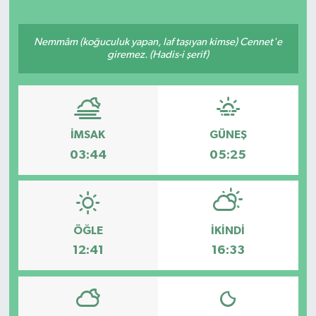
Nemmâm (koğuculuk yapan, laf taşıyan kimse) Cennet'e
giremez. (Hadis-i şerif)
İMSAK
GÜNEŞ
03:44
05:25
ÖĞLE
İKINDI
12:41
16:33