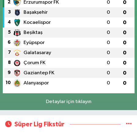
2
Erzurumspor FK
0
0
3
Başakşehir
0
0
4
Kocaelispor
0
0
5
Beşiktaş
0
0
6
Eyüpspor
0
0
7
Galatasaray
0
0
8
Çorum FK
0
0
9
Gaziantep FK
0
0
10
Alanyaspor
0
0
Detaylar için tıklayın
Süper Lig Fikstür