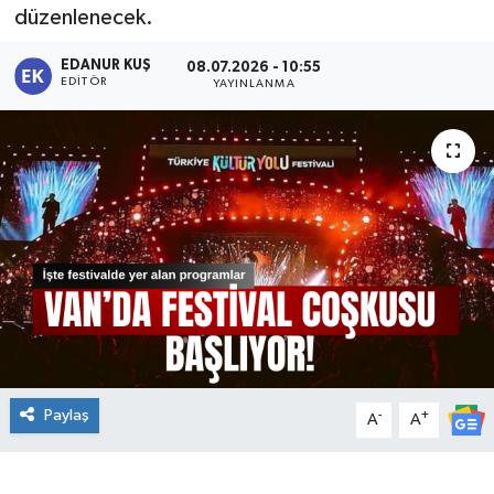
düzenlenecek.
EDANUR KUŞ
08.07.2026 - 10:55
EDITÖR
YAYINLANMA
Paylaş
-
+
A
A