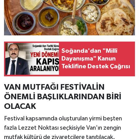
Soğanda'dan "Millî
Dayanışma" Kanun
Teklifine Destek Çağrısı
VAN MUTFAĞI FESTİVALİN
ÖNEMLİ BAŞLIKLARINDAN BİRİ
OLACAK
Festival kapsamında oluşturulan yirmi beşten
fazla Lezzet Noktası seçkisiyle Van'ın zengin
mutfak kültürü de ziyaretçilere tanıtılacak.