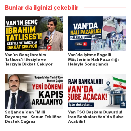
Bunlar da ilginizi çekebilir
Van’ın Genç İbrahim
Van'da İşitme Engelli
Tatlıses’i! Sesiyle ve
Müşterinin Halı Pazarlığı
Tarzıyla Dikkat Çekiyor
Halayla Sonuçlandı
Soğanda'dan "Millî
Van TSO Başkanı Duyurdu!
Dayanışma" Kanun Teklifine
İran Bankaları Van’da Şube
Destek Çağrısı
Açabilir!