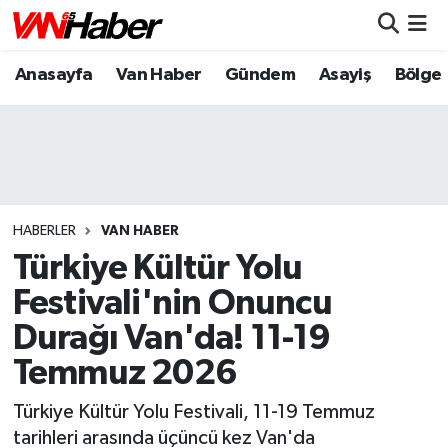
Anasayfa
Van Haber
Gündem
Asayiş
Bölge
Nöbetçi Eczaneler
Hava Durumu
Trafik Durumu
Puan Durumu ve Fikstür
HABERLER
VAN HABER
Türkiye Kültür Yolu
Tüm Manşetler
Festivali'nin Onuncu
Durağı Van'da! 11-19
Son Dakika Haberleri
Temmuz 2026
Haber Arşivi
Türkiye Kültür Yolu Festivali, 11-19 Temmuz
tarihleri arasında üçüncü kez Van'da