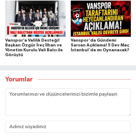
Vanspor’a Valilik Desteği!
Vanspor'da Gündemi
Başkan Özgür İreç İlhan ve
Sarsan Açıklama! 5 Dev Maç
Yönetim Kurulu Vali Balcı ile
İstanbul'da mı Oynanacak?
Görüştü
Yorumlar