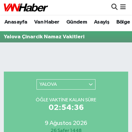
Anasayfa
Van Haber
Gündem
Asayiş
Bölge
Nöbetçi Eczaneler
Yalova Çinarcik Namaz Vakitleri
Hava Durumu
Trafik Durumu
Puan Durumu ve Fikstür
Tüm Manşetler
YALOVA
Son Dakika Haberleri
ÖĞLE VAKTİNE KALAN SÜRE
02:54:36
Haber Arşivi
9 Ağustos 2026
26 Safer 1448