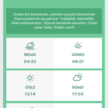
Sizden biri kendisinde, malında veya (din) kardeşinde
hoşuna giden bir şey görürse "mâşâallah, bârekallâh,
Allah mübarek etsin" diyerek bereketle dua etsin. Çünkü
nazar, haktır. (Hadis-i şerif)
İMSAK
GÜNEŞ
04:22
06:01
ÖĞLE
İKINDI
13:14
17:05