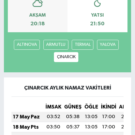
AKŞAM
YATSI
20:18
21:50
ALTINOVA
ARMUTLU
TERMAL
YALOVA
ÇINARCIK
ÇINARCIK AYLIK NAMAZ VAKITLERI
İMSAK
GÜNEŞ
ÖĞLE
İKINDI
AKŞA
17 May Paz
03:52
05:38
13:05
17:00
20:22
18 May Pts
03:50
05:37
13:05
17:00
20:23