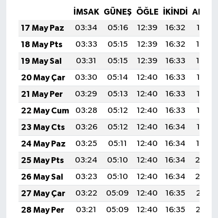
İMSAK
GÜNEŞ
ÖĞLE
İKINDI
AKŞA
17 May Paz
03:34
05:16
12:39
16:32
19:53
18 May Pts
03:33
05:15
12:39
16:32
19:54
19 May Sal
03:31
05:15
12:39
16:33
19:54
20 May Çar
03:30
05:14
12:40
16:33
19:55
21 May Per
03:29
05:13
12:40
16:33
19:56
22 May Cum
03:28
05:12
12:40
16:33
19:57
23 May Cts
03:26
05:12
12:40
16:34
19:58
24 May Paz
03:25
05:11
12:40
16:34
19:59
25 May Pts
03:24
05:10
12:40
16:34
20:0
26 May Sal
03:23
05:10
12:40
16:34
20:0
27 May Çar
03:22
05:09
12:40
16:35
20:01
28 May Per
03:21
05:09
12:40
16:35
20:02