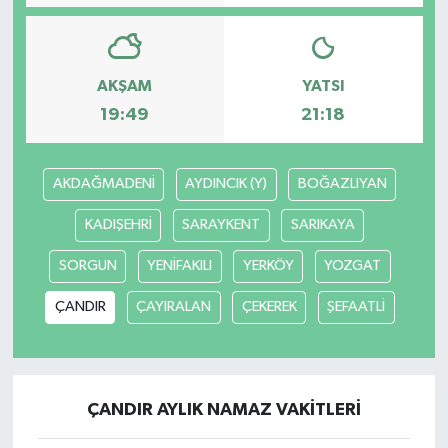
AKŞAM
YATSI
19:49
21:18
AKDAĞMADENİ
AYDINCIK (Y)
BOĞAZLIYAN
KADIŞEHRİ
SARAYKENT
SARIKAYA
SORGUN
YENİFAKILI
YERKÖY
YOZGAT
ÇANDIR
ÇAYIRALAN
ÇEKEREK
ŞEFAATLİ
ÇANDIR AYLIK NAMAZ VAKITLERI