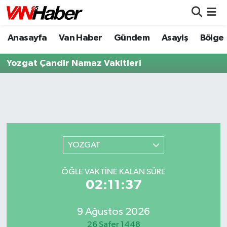
Anasayfa
Van Haber
Gündem
Asayiş
Bölge
Nöbetçi Eczaneler
Yozgat Çandir Namaz Vakitleri
Hava Durumu
Trafik Durumu
Puan Durumu ve Fikstür
Tüm Manşetler
YOZGAT
Son Dakika Haberleri
ÖĞLE VAKTİNE KALAN SÜRE
02:11:37
Haber Arşivi
9 Ağustos 2026
26 Safer 1448