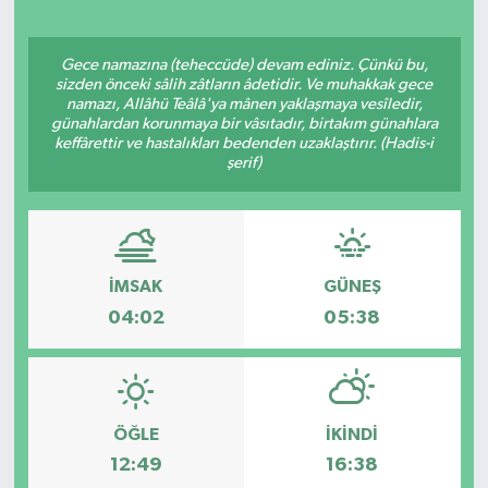
Gece namazına (teheccüde) devam ediniz. Çünkü bu,
sizden önceki sâlih zâtların âdetidir. Ve muhakkak gece
namazı, Allâhü Teâlâ'ya mânen yaklaşmaya vesîledir,
günahlardan korunmaya bir vâsıtadır, birtakım günahlara
keffârettir ve hastalıkları bedenden uzaklaştırır. (Hadis-i
şerif)
İMSAK
GÜNEŞ
04:02
05:38
ÖĞLE
İKINDI
12:49
16:38