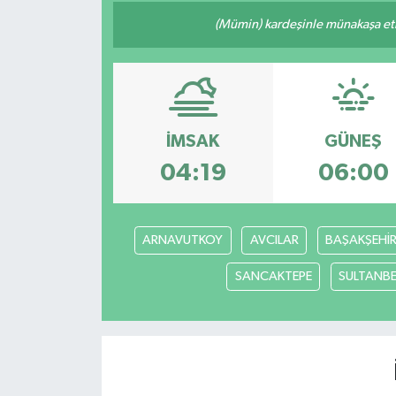
(Mümin) kardeşinle münakaşa etm
İMSAK
GÜNEŞ
04:19
06:00
ARNAVUTKOY
AVCILAR
BAŞAKŞEHİ
SANCAKTEPE
SULTANBE