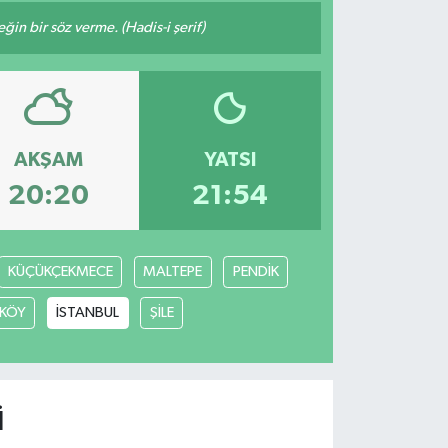
n bir söz verme. (Hadis-i şerif)
AKŞAM
YATSI
20:20
21:54
KÜÇÜKÇEKMECE
MALTEPE
PENDİK
KÖY
İSTANBUL
ŞİLE
I