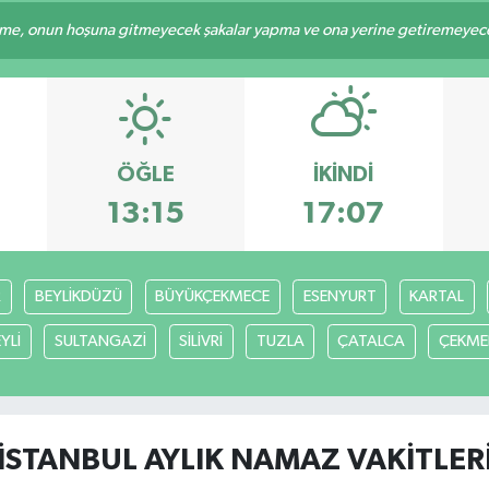
e, onun hoşuna gitmeyecek şakalar yapma ve ona yerine getiremeyeceği
ÖĞLE
İKINDI
13:15
17:07
R
BEYLİKDÜZÜ
BÜYÜKÇEKMECE
ESENYURT
KARTAL
YLİ
SULTANGAZİ
SİLİVRİ
TUZLA
ÇATALCA
ÇEKME
İSTANBUL AYLIK NAMAZ VAKITLER