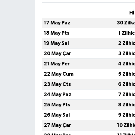
Hİ
17 May Paz
30 Zilk
18 May Pts
1 Zilhi
19 May Sal
2 Zilhi
20 May Çar
3 Zilhi
21 May Per
4 Zilhi
22 May Cum
5 Zilhi
23 May Cts
6 Zilhi
24 May Paz
7 Zilhi
25 May Pts
8 Zilhi
26 May Sal
9 Zilhi
27 May Çar
10 Zilh