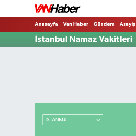
Nöbetçi Eczaneler
Anasayfa
Van Haber
Gündem
Asayiş
İstanbul Namaz Vakitleri
Hava Durumu
Trafik Durumu
Puan Durumu ve Fikstür
Tüm Manşetler
Son Dakika Haberleri
Haber Arşivi
İSTANBUL