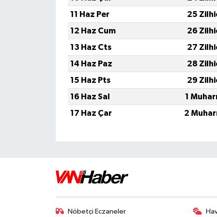
11 Haz Per
25 Zilh
12 Haz Cum
26 Zilh
13 Haz Cts
27 Zilh
14 Haz Paz
28 Zilh
15 Haz Pts
29 Zilh
16 Haz Sal
1 Muhar
17 Haz Çar
2 Muhar
Nöbetçi Eczaneler
Ha